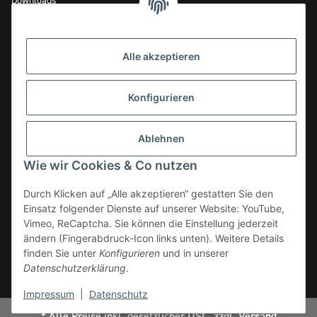
Downloads
Zahlungsmöglichkeiten
Versandinformationen
Alle akzeptieren
Widerrufsrecht
Konfigurieren
INFOS
Ablehnen
Datenschutz
Wie wir Cookies & Co nutzen
AGB
Durch Klicken auf „Alle akzeptieren“ gestatten Sie den
Impressum
Einsatz folgender Dienste auf unserer Website: YouTube,
Vimeo, ReCaptcha. Sie können die Einstellung jederzeit
Erklärung zur Barrierefreiheit
ändern (Fingerabdruck-Icon links unten). Weitere Details
Verpackungsinformationen
finden Sie unter
Konfigurieren
und in unserer
Datenschutzerklärung
.
Widerrufsbutton
Impressum
|
Datenschutz