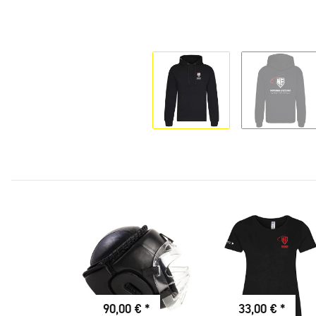
90,00 €
*
33,00 €
*