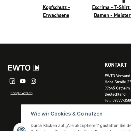
Kopfschutz -
Escrima - T-Shirt 
Erwachsene
Damen - Meister
KONTAKT
EWTO-Versand
Hohe Straße 2
97645 Ostheim
shop.ewto.ch
Deutschland
Tel.: 09777-358
E-Mail: shop@
Wie wir Cookies & Co nutzen
Unsere Büroze
Montag – Donne
Durch Klicken auf „Alle akzeptieren“ gestatten Sie 
Freitag: 09:00 