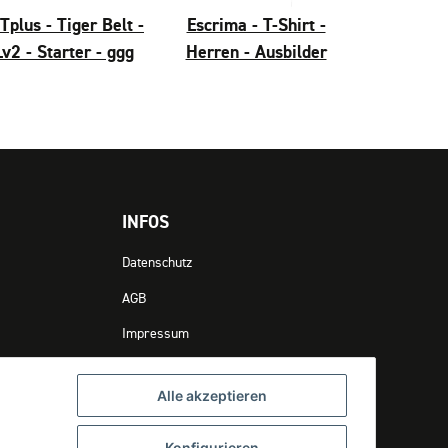
plus - Tiger Belt -
Escrima - T-Shirt -
Lv2 - Starter - ggg
Herren - Ausbilder
INFOS
Datenschutz
AGB
Impressum
Erklärung zur Barrierefreiheit
Alle akzeptieren
Verpackungsinformationen
Konfigurieren