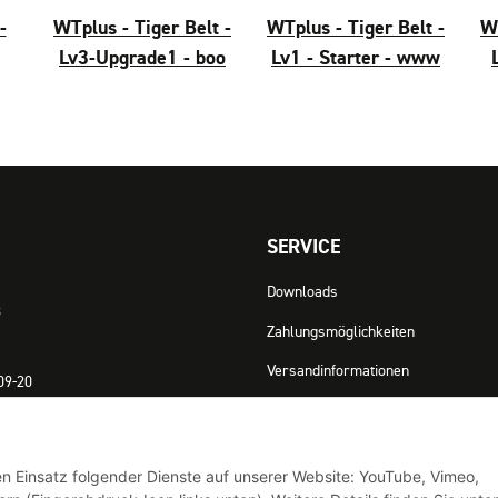
-
WTplus - Tiger Belt -
WTplus - Tiger Belt -
WT
Lv3-Upgrade1 - boo
Lv1 - Starter - www
SERVICE
Downloads
3
Zahlungsmöglichkeiten
Versandinformationen
09-20
ewto.com
Widerrufsrecht
iten:
rstag: 09:00 Uhr bis 17:30 Uhr
den Einsatz folgender Dienste auf unserer Website: YouTube, Vimeo,
Uhr bis 14:00 Uhr