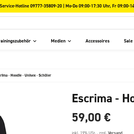
-Service-Hotline 09777-35809-20 | Mo-Do 09:00-17:30 Uhr, Fr 09:00-1
rainingszubehör
Medien
Accessoires
Sale
rima - Hoodie - Unisex - Schüler
Escrima - Ho
59,00 €
inkl. 19% USt. , zzgl.
Versand