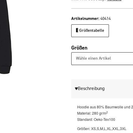
Artikelnummer:
40414
Größentabelle
Größen
Wähle einen Artikel
Beschreibung
Hoodie aus 80% Baumwolle und 2
2
Material: 280 gr/m
Standard: Oeko-Tex100
Größen: XS,S,M,L,XL,XXL,3XL