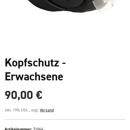
Kopfschutz -
Erwachsene
90,00 €
inkl. 19% USt. , zzgl.
Versand
Artikelnummer:
71044