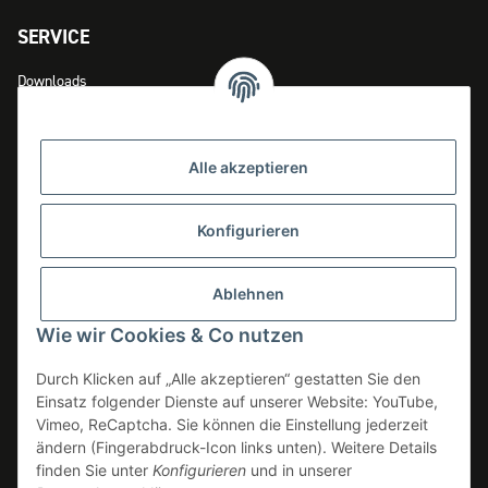
SERVICE
Downloads
Zahlungsmöglichkeiten
Versandinformationen
Alle akzeptieren
Widerrufsrecht
Konfigurieren
INFOS
Ablehnen
Datenschutz
Wie wir Cookies & Co nutzen
AGB
Durch Klicken auf „Alle akzeptieren“ gestatten Sie den
Impressum
Einsatz folgender Dienste auf unserer Website: YouTube,
Vimeo, ReCaptcha. Sie können die Einstellung jederzeit
Erklärung zur Barrierefreiheit
ändern (Fingerabdruck-Icon links unten). Weitere Details
Verpackungsinformationen
finden Sie unter
Konfigurieren
und in unserer