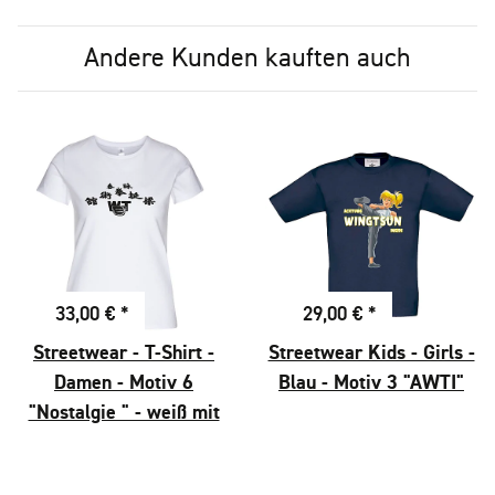
Andere Kunden kauften auch
33,00 €
*
29,00 €
*
Streetwear - T-Shirt -
Streetwear Kids - Girls -
Damen - Motiv 6
Blau - Motiv 3 "AWTI"
"Nostalgie " - weiß mit
schwarzem Druck