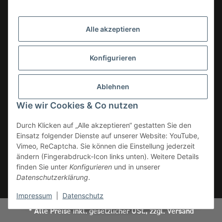
Zahlungsmöglichkeiten
Versandinformationen
Alle akzeptieren
Widerrufsrecht
Konfigurieren
INFOS
Ablehnen
Datenschutz
Wie wir Cookies & Co nutzen
AGB
Durch Klicken auf „Alle akzeptieren“ gestatten Sie den
Impressum
Einsatz folgender Dienste auf unserer Website: YouTube,
Vimeo, ReCaptcha. Sie können die Einstellung jederzeit
Erklärung zur Barrierefreiheit
ändern (Fingerabdruck-Icon links unten). Weitere Details
Verpackungsinformationen
finden Sie unter
Konfigurieren
und in unserer
Datenschutzerklärung
.
Widerrufsbutton
Impressum
|
Datenschutz
* Alle Preise inkl. gesetzlicher USt., zzgl.
Versand