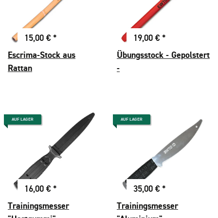
15,00 €
*
19,00 €
*
Escrima-Stock aus
Übungsstock - Gepolstert
Rattan
-
AUF LAGER
AUF LAGER
16,00 €
*
35,00 €
*
Trainingsmesser
Trainingsmesser