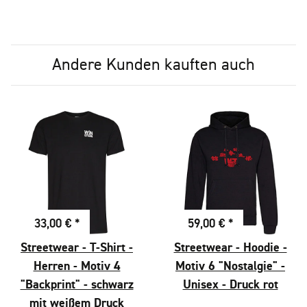
Andere Kunden kauften auch
33,00 €
*
59,00 €
*
Streetwear - T-Shirt -
Streetwear - Hoodie -
Herren - Motiv 4
Motiv 6 "Nostalgie" -
"Backprint" - schwarz
Unisex - Druck rot
mit weißem Druck