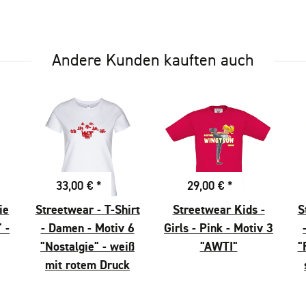
Andere Kunden kauften auch
33,00 €
*
29,00 €
*
ie
Streetwear - T-Shirt
Streetwear Kids -
S
 -
- Damen - Motiv 6
Girls - Pink - Motiv 3
"Nostalgie" - weiß
"AWTI"
"
mit rotem Druck