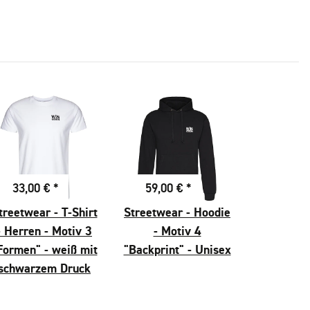
33,00 €
*
59,00 €
*
treetwear - T-Shirt
Streetwear - Hoodie
- Herren - Motiv 3
- Motiv 4
Formen" - weiß mit
"Backprint" - Unisex
schwarzem Druck