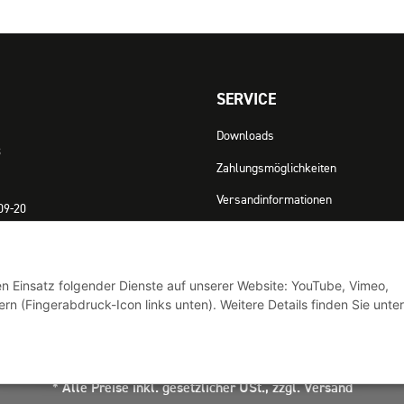
SERVICE
Downloads
3
Zahlungsmöglichkeiten
Versandinformationen
09-20
ewto.com
Widerrufsrecht
iten:
rstag: 09:00 Uhr bis 17:30 Uhr
den Einsatz folgender Dienste auf unserer Website: YouTube, Vimeo,
Uhr bis 14:00 Uhr
rn (Fingerabdruck-Icon links unten). Weitere Details finden Sie unter
rmular
* Alle Preise inkl. gesetzlicher USt., zzgl.
Versand