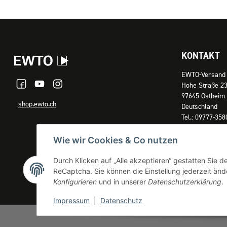
KONTAKT
EWTO-Versand
Hohe Straße 2
97645 Ostheim
shop.ewto.ch
Deutschland
Tel.: 09777-358
E-Mail: shop@
Wie wir Cookies & Co nutzen
Unsere Büroze
Montag – Donne
Durch Klicken auf „Alle akzeptieren“ gestatten Sie 
Freitag: 09:00 
ReCaptcha. Sie können die Einstellung jederzeit ände
Konfigurieren
und in unserer
Datenschutzerklärung
.
Zum Kontaktfo
Impressum
|
Datenschutz