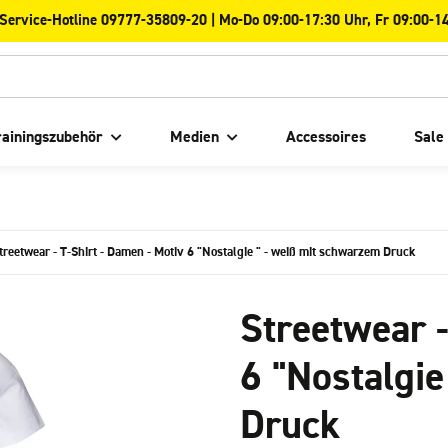
-Service-Hotline 09777-35809-20 | Mo-Do 09:00-17:30 Uhr, Fr 09:00-1
rainingszubehör
Medien
Accessoires
Sale
treetwear - T-Shirt - Damen - Motiv 6 "Nostalgie " - weiß mit schwarzem Druck
Streetwear -
6 "Nostalgie
Druck