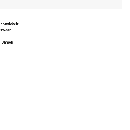
entwickelt,
etwear
r Damen