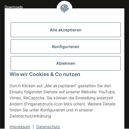
Downloads
Zahlungsmöglichkeiten
Versandinformationen
Alle akzeptieren
Widerrufsrecht
Konfigurieren
INFOS
Ablehnen
Datenschutz
Wie wir Cookies & Co nutzen
AGB
Durch Klicken auf „Alle akzeptieren“ gestatten Sie den
Impressum
Einsatz folgender Dienste auf unserer Website: YouTube,
Vimeo, ReCaptcha. Sie können die Einstellung jederzeit
Erklärung zur Barrierefreiheit
ändern (Fingerabdruck-Icon links unten). Weitere Details
Verpackungsinformationen
finden Sie unter
Konfigurieren
und in unserer
Datenschutzerklärung
.
Widerrufsbutton
Impressum
|
Datenschutz