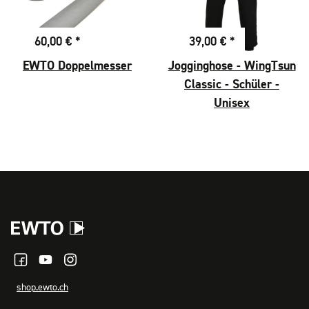
60,00 €
*
39,00 €
*
EWTO Doppelmesser
Jogginghose - WingTsun
Classic - Schüler -
Unisex
shop.ewto.ch